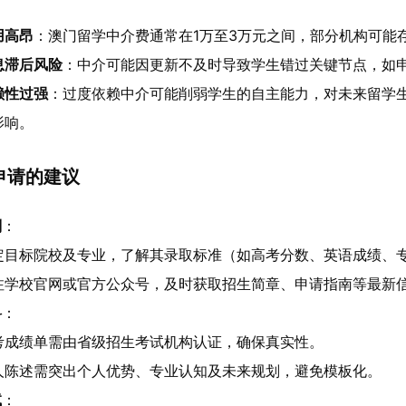
：
用高昂
：澳门留学中介费通常在1万至3万元之间，部分机构可能
息滞后风险
：中介可能因更新不及时导致学生错过关键节点，如
赖性过强
：过度依赖中介可能削弱学生的自主能力，对未来留学
影响。
申请的建议
划
：
定目标院校及专业，了解其录取标准（如高考分数、英语成绩、
注学校官网或官方公众号，及时获取招生简章、申请指南等最新
料
：
考成绩单需由省级招生考试机构认证，确保真实性。
人陈述需突出个人优势、专业认知及未来规划，避免模板化。
试
：