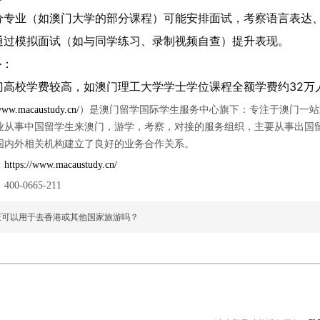
分专业（如澳门大学的部分课程）可能安排面试，考察语言表达
通过模拟面试（如与同学练习、录制视频自查）提升表现。
备
：
门高校学费较高，如澳门理工大学学士学位课程全额学费约32万
ww.macaustudy.cn/
）
是澳门留学国际学生服务中心旗下：专注于澳门一站
业从事中国留学生来澳门，游学，考察，对接的服务组织，主要从事出国
国内外相关机构建立了良好的业务合作关系。
：
http
s
://www.macaustudy.cn/
：
400-0665-211
证可以用于去香港或其他国家旅游吗？