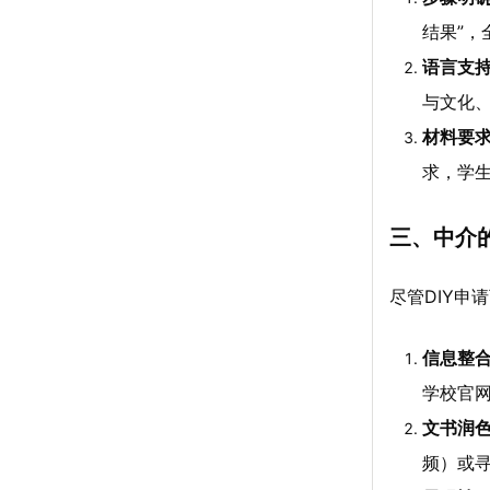
结果”，
语言支
与文化
材料要
求，学
三、中介
尽管DIY申
信息整
学校官
文书润
频）或