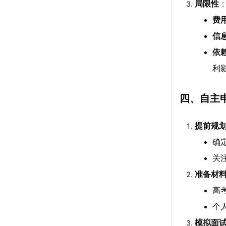
局限性
费
信
依
利
四、自主
提前规
确
关
准备材
高
个
模拟面