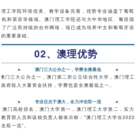
工学院环境优美、教学设备完善，优势专业涵盖了葡萄
算机和英语等领域。澳门理工学院还与大中华地区、葡语国
立了广泛而持续的合作网络，现已成为培养中文和葡萄牙语
才的重要基础。
02、澳理优势
►
澳门三大公办之一，学费全澳最低
►
门三大公办之一，澳门第二所公立综合性大学，澳门理工
门政府投入大量资金扶持，学费也是全澳最低之一。
►
专业仅次于澳大，全力冲击双一流
►
2澳门高校排名，澳门大学第一，澳门理工大学第二，实力
教育部人员和该校负责人都表示称："澳门理工大学在202
击双一流”。